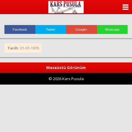
ANASAYFA
KATEGORİLER
Facebook
Twitter
Google+
Whatsapp
YAZARLAR
Tarih:
01-01-1970
ANKETLER
FOTO GALERİ
Masaüstü Görünüm
© 2026 Kars Pusula
VİDEO GALERİ
KÜNYE
İLETİŞİM