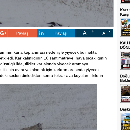
Kars 
Karşı
A
Paylaş
Paylaş
A
KAÜ 
DÖN
amamının karla kaplanması nedeniyle yiyecek bulmakta
tkiledi. Kar kalınlığının 10 santimetreye, hava sıcaklığının
düştüğü ilde, tilkiler kar altında yiyecek aramaya
 tilkinin avını yakalamak için karların arasında yiyecek
eki sesleri dinledikten sonra tekrar ava koyulan tilkilerin
Doğu 
Bekle
Başka