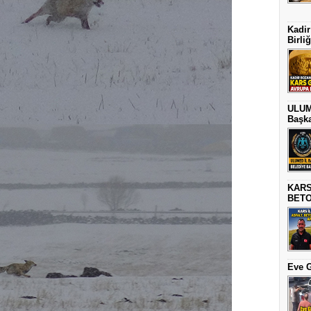
Kadir
Birli
ULUME
Başka
KARS
BETO
Eve G