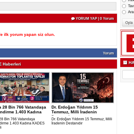
Re
Tav
Ara
YORUM YAP | 0 Yorum
 ilk yorum yapan siz olun.
Yorum
HA
 Haberleri
a 28 Bin 766 Vatandaşa
Dr. Erdoğan Yıldırım 15
endirme 1.403 Kadına
Temmuz, Milli İradenin
.
Destanıdır..
 28 Bin 766 Vatandaşa
Dr. Erdoğan Yıldırım 15 Temmuz, Milli
ndirme 1.403 Kadına KADES
İradenin Destanıdır
i