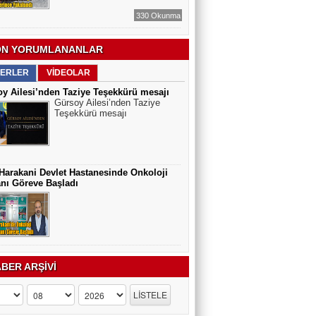
330 Okunma
N YORUMLANANLAR
ERLER
VİDEOLAR
y Ailesi’nden Taziye Teşekkürü mesajı
Gürsoy Ailesi’nden Taziye
Teşekkürü mesajı
Harakani Devlet Hastanesinde Onkoloji
nı Göreve Başladı
BER ARŞİVİ