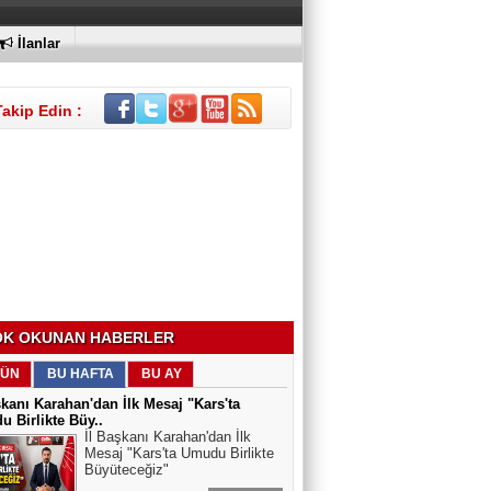
İlanlar
Takip Edin :
K OKUNAN HABERLER
ÜN
BU HAFTA
BU AY
şkanı Karahan'dan İlk Mesaj "Kars'ta
 Birlikte Büy..
İl Başkanı Karahan'dan İlk
Mesaj "Kars'ta Umudu Birlikte
Büyüteceğiz"