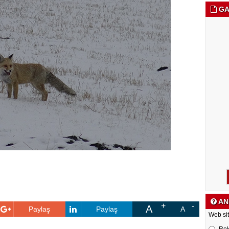
GA
AN
A
Paylaş
Paylaş
A
Web sit