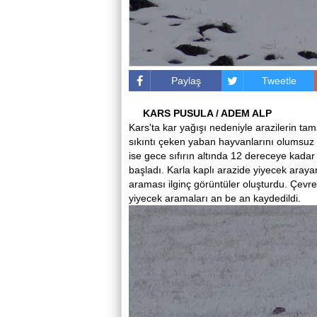
Paylaş
Tweetle
KARS PUSULA / ADEM ALP
Kars'ta kar yağışı nedeniyle arazilerin t
sıkıntı çeken yaban hayvanlarını olumsuz e
ise gece sıfırın altında 12 dereceye kadar 
başladı. Karla kaplı arazide yiyecek arayan
araması ilginç görüntüler oluşturdu. Çevred
yiyecek aramaları an be an kaydedildi.