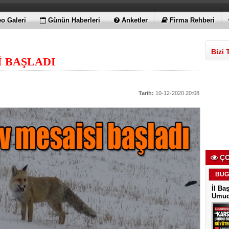
o Galeri
Günün Haberleri
Anketler
Firma Rehberi
Bizi 
İ BAŞLADI
Tarih:
10-12-2020 20:08
ÇO
BUG
İl Ba
Umudu