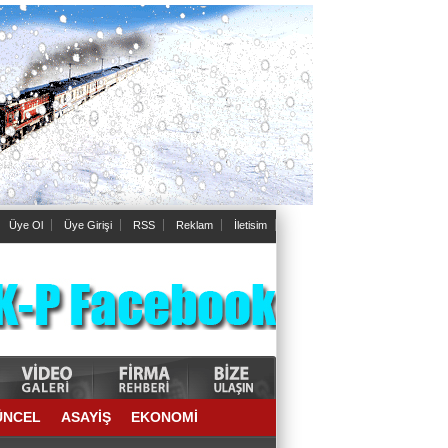
Üye Ol
Üye Girişi
RSS
Reklam
İletisim
ÜNCEL
ASAYİŞ
EKONOMİ