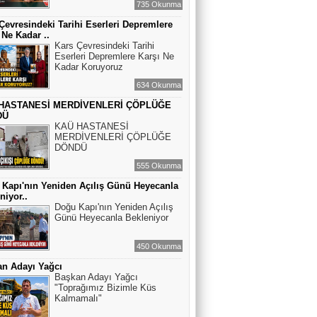
735 Okunma
Çevresindeki Tarihi Eserleri Depremlere
 Ne Kadar ..
Kars Çevresindeki Tarihi
Eserleri Depremlere Karşı Ne
Kadar Koruyoruz
634 Okunma
HASTANESİ MERDİVENLERİ ÇÖPLÜĞE
DÜ
KAÜ HASTANESİ
MERDİVENLERİ ÇÖPLÜĞE
DÖNDÜ
555 Okunma
Kapı'nın Yeniden Açılış Günü Heyecanla
niyor..
Doğu Kapı'nın Yeniden Açılış
Günü Heyecanla Bekleniyor
450 Okunma
n Adayı Yağcı
Başkan Adayı Yağcı
"Toprağımız Bizimle Küs
Kalmamalı"