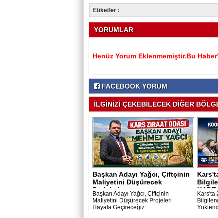
Etiketler :
YORUMLAR
Henüz Yorum Eklenmemiştir.Bu Haber'e
FACEBOOK YORUM
İLGİNİZİ ÇEKEBİLECEK DİĞER BÖLGE
Başkan Adayı Yağcı, Çiftçinin
Kars't
Maliyetini Düşürecek
Bilgil
Projeleri..
KADE.
Başkan Adayı Yağcı, Çiftçinin
Kars'ta
Maliyetini Düşürecek Projeleri
Bilgile
Hayata Geçireceğiz..
Yüklend