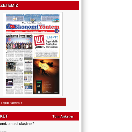
ZETEMİZ
KET
Tüm Anketler
emize nasıl ulaştınız?