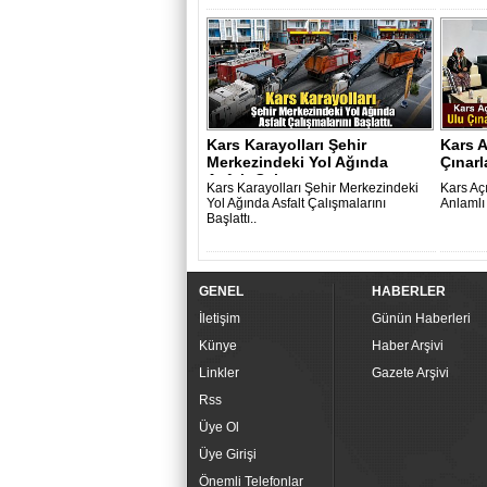
Kars Karayolları Şehir
Kars A
Merkezindeki Yol Ağında
Çınarl
Asfalt Çalışm..
Kars Karayolları Şehir Merkezindeki
Kars Aç
Yol Ağında Asfalt Çalışmalarını
Anlamlı
Başlattı..
GENEL
HABERLER
İletişim
Günün Haberleri
Künye
Haber Arşivi
Linkler
Gazete Arşivi
Rss
Üye Ol
Üye Girişi
Önemli Telefonlar