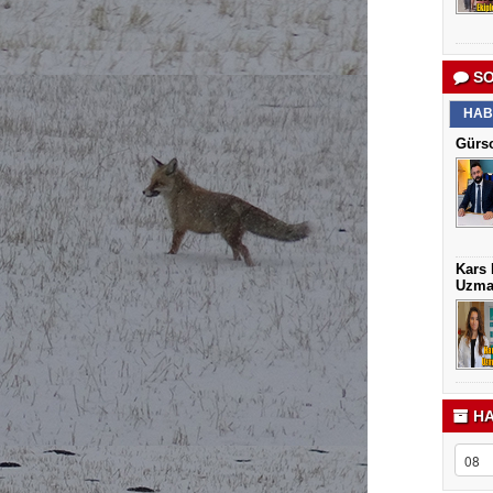
SO
HAB
Gürso
Kars 
Uzma
HA