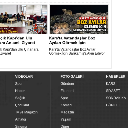
çık Kapı’dan Ulu
Kars'ta Vatandaşlar Boz
ara Anlamlı Ziyaret
Ayıları Görmek İçin
Sarıkamış'a Akın..
ık Kapı’dan Ulu Çınarlara
Kars'ta Vatandaşlar Boz Ayıları
 Ziyaret
Görmek İçin Sarıkamış'a Akın Ediyor
VİDEOLAR
FOTO GALERİ
HABERLER
Spor
Gündem
KARS
Haber
Ekonomi
SİYASET
Sağlık
Spor
SONDAKİKA
Çocuklar
Komedi
GÜNCEL
Tv ve Magazin
Magazin
Amatör
Yaşam
Sinema
Diğer