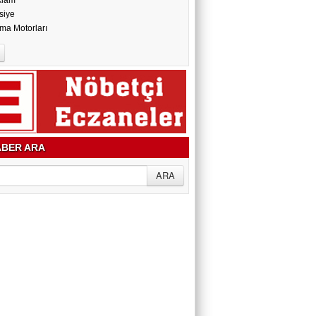
klam
siye
ma Motorları
BER ARA