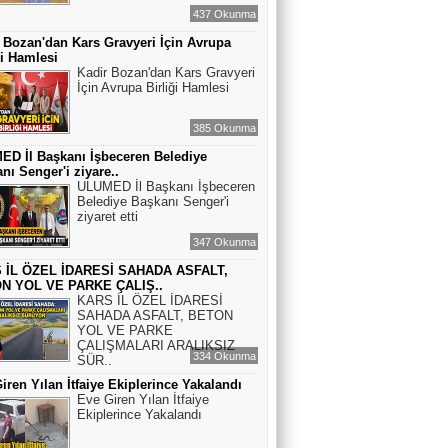
437 Okunma
 Bozan'dan Kars Gravyeri İçin Avrupa
ği Hamlesi
Kadir Bozan'dan Kars Gravyeri
İçin Avrupa Birliği Hamlesi
385 Okunma
D İl Başkanı İşbeceren Belediye
nı Senger'i ziyare..
ULUMED İl Başkanı İşbeceren
Belediye Başkanı Senger'i
ziyaret etti
347 Okunma
 İL ÖZEL İDARESİ SAHADA ASFALT,
N YOL VE PARKE ÇALIŞ..
KARS İL ÖZEL İDARESİ
SAHADA ASFALT, BETON
YOL VE PARKE
ÇALIŞMALARI ARALIKSIZ
334 Okunma
SÜR..
iren Yılan İtfaiye Ekiplerince Yakalandı
Eve Giren Yılan İtfaiye
Ekiplerince Yakalandı