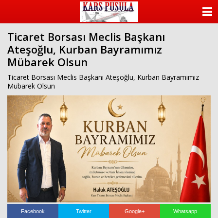
ANASAYFA
Ticaret Borsası Meclis Başkanı
KATEGORİLER
Ateşoğlu, Kurban Bayramımız
Mübarek Olsun
YAZARLAR
Ticaret Borsası Meclis Başkanı Ateşoğlu, Kurban Bayramımız
ANKETLER
Mübarek Olsun
FOTO GALERİ
VİDEO GALERİ
KÜNYE
İLETİŞİM
Facebook
Twitter
Google+
Whatsapp