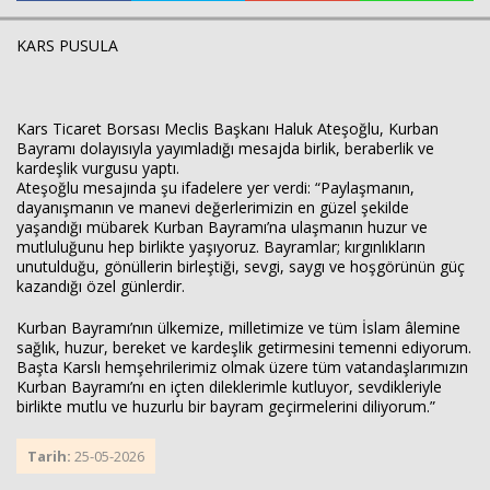
KARS PUSULA
Kars Ticaret Borsası Meclis Başkanı Haluk Ateşoğlu, Kurban
Haberin Doğru Adresi.
Bayramı dolayısıyla yayımladığı mesajda birlik, beraberlik ve
kardeşlik vurgusu yaptı.
Ateşoğlu mesajında şu ifadelere yer verdi: “Paylaşmanın,
dayanışmanın ve manevi değerlerimizin en güzel şekilde
yaşandığı mübarek Kurban Bayramı’na ulaşmanın huzur ve
mutluluğunu hep birlikte yaşıyoruz. Bayramlar; kırgınlıkların
unutulduğu, gönüllerin birleştiği, sevgi, saygı ve hoşgörünün güç
kazandığı özel günlerdir.
Kurban Bayramı’nın ülkemize, milletimize ve tüm İslam âlemine
sağlık, huzur, bereket ve kardeşlik getirmesini temenni ediyorum.
Başta Karslı hemşehrilerimiz olmak üzere tüm vatandaşlarımızın
Kurban Bayramı’nı en içten dileklerimle kutluyor, sevdikleriyle
birlikte mutlu ve huzurlu bir bayram geçirmelerini diliyorum.”
Tarih:
25-05-2026