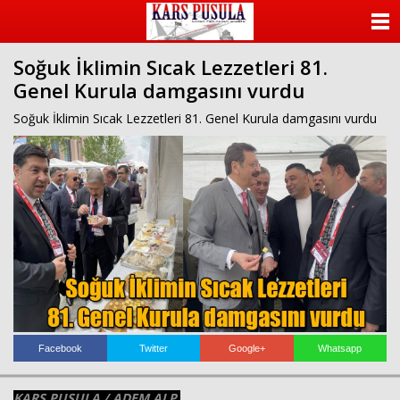
ANASAYFA
Soğuk İklimin Sıcak Lezzetleri 81.
KATEGORİLER
Genel Kurula damgasını vurdu
YAZARLAR
Soğuk İklimin Sıcak Lezzetleri 81. Genel Kurula damgasını vurdu
ANKETLER
FOTO GALERİ
VİDEO GALERİ
KÜNYE
İLETİŞİM
Facebook
Twitter
Google+
Whatsapp
KARS PUSULA / ADEM ALP