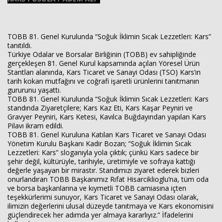
TOBB 81. Genel Kurulunda “Soğuk İklimin Sıcak Lezzetleri: Kars”
tanıtıldı.
Türkiye Odalar ve Borsalar Birliğinin (TOBB) ev sahipliğinde
gerçekleşen 81. Genel Kurul kapsamında açılan Yöresel Ürün
Haberin Doğru Adresi.
Stantları alanında, Kars Ticaret ve Sanayi Odası (TSO) Kars’ın
tarih kokan mutfağını ve coğrafi işaretli ürünlerini tanıtmanın
gururunu yaşattı.
TOBB 81. Genel Kurulunda “Soğuk İklimin Sıcak Lezzetleri: Kars
standında Ziyaretçilere; Kars Kaz Eti, Kars Kaşar Peyniri ve
Gravyer Peyniri, Kars Ketesi, Kavılca Buğdayından yapılan Kars
Pilavı ikram edildi.
TOBB 81. Genel Kuruluna Katılan Kars Ticaret ve Sanayi Odası
Yönetim Kurulu Başkanı Kadir Bozan; “Soğuk İklimin Sıcak
Lezzetleri: Kars” sloganıyla yola çıktık; çünkü Kars sadece bir
şehir değil, kültürüyle, tarihiyle, üretimiyle ve sofraya kattığı
değerle yaşayan bir mirastır. Standımızı ziyaret ederek bizleri
onurlandıran TOBB Başkanımız Rıfat Hisarciklioglu’na, tüm oda
ve borsa başkanlarına ve kıymetli TOBB camiasına içten
teşekkürlerimi sunuyor, Kars Ticaret ve Sanayi Odası olarak,
ilimizin değerlerini ulusal düzeyde tanıtmaya ve Kars ekonomisini
güçlendirecek her adımda yer almaya kararlıyız.” İfadelerini