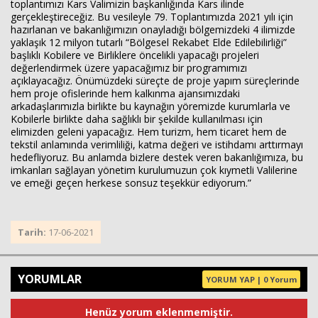
toplantımızı Kars Valimizin başkanlığında Kars ilinde
gerçekleştireceğiz. Bu vesileyle 79. Toplantımızda 2021 yılı için
hazırlanan ve bakanlığımızın onayladığı bölgemizdeki 4 ilimizde
yaklaşık 12 milyon tutarlı “Bölgesel Rekabet Elde Edilebilirliği”
başlıklı Kobilere ve Birliklere öncelikli yapacağı projeleri
değerlendirmek üzere yapacağımız bir programımızı
açıklayacağız. Önümüzdeki süreçte de proje yapım süreçlerinde
hem proje ofislerinde hem kalkınma ajansımızdaki
arkadaşlarımızla birlikte bu kaynağın yöremizde kurumlarla ve
Kobilerle birlikte daha sağlıklı bir şekilde kullanılması için
elimizden geleni yapacağız. Hem turizm, hem ticaret hem de
tekstil anlamında verimliliği, katma değeri ve istihdamı arttırmayı
hedefliyoruz. Bu anlamda bizlere destek veren bakanlığımıza, bu
imkanları sağlayan yönetim kurulumuzun çok kıymetli Valilerine
ve emeği geçen herkese sonsuz teşekkür ediyorum.”
Tarih:
17-06-2021
YORUMLAR
YORUM YAP | 0 Yorum
Henüz yorum eklenmemiştir.