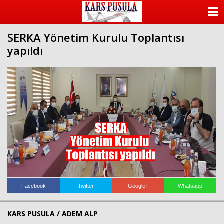
ANASAYFA
SERKA Yönetim Kurulu Toplantısı
KATEGORİLER
yapıldı
YAZARLAR
ANKETLER
FOTO GALERİ
VİDEO GALERİ
KÜNYE
İLETİŞİM
Facebook
Twitter
Google+
Whatsapp
KARS PUSULA / ADEM ALP