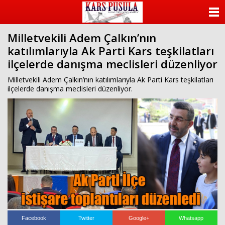
ANASAYFA
Milletvekili Adem Çalkın’nın
KATEGORİLER
katılımlarıyla Ak Parti Kars teşkilatları
ilçelerde danışma meclisleri düzenliyor
YAZARLAR
Milletvekili Adem Çalkın’nın katılımlarıyla Ak Parti Kars teşkilatları
ANKETLER
ilçelerde danışma meclisleri düzenliyor.
FOTO GALERİ
VİDEO GALERİ
KÜNYE
İLETİŞİM
Facebook
Twitter
Google+
Whatsapp