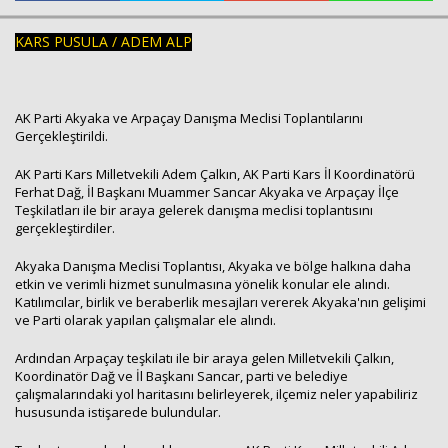
KARS PUSULA / ADEM ALP
AK Parti Akyaka ve Arpaçay Danışma Meclisi Toplantılarını
Haberin Doğru Adresi.
Gerçekleştirildi.
AK Parti Kars Milletvekili Adem Çalkın, AK Parti Kars İl Koordinatörü
Ferhat Dağ, İl Başkanı Muammer Sancar Akyaka ve Arpaçay İlçe
Teşkilatları ile bir araya gelerek danışma meclisi toplantısını
gerçekleştirdiler.
Akyaka Danışma Meclisi Toplantısı, Akyaka ve bölge halkına daha
etkin ve verimli hizmet sunulmasına yönelik konular ele alındı.
Katılımcılar, birlik ve beraberlik mesajları vererek Akyaka'nın gelişimi
ve Parti olarak yapılan çalışmalar ele alındı.
Ardından Arpaçay teşkilatı ile bir araya gelen Milletvekili Çalkın,
Koordinatör Dağ ve İl Başkanı Sancar, parti ve belediye
çalışmalarındaki yol haritasını belirleyerek, ilçemiz neler yapabiliriz
hususunda istişarede bulundular.