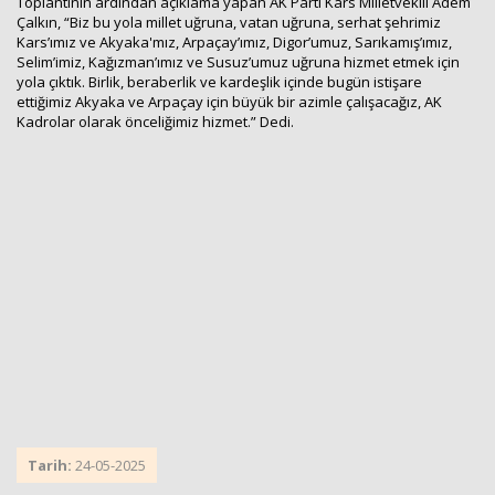
Toplantının ardından açıklama yapan AK Parti Kars Milletvekili Adem
Çalkın, “Biz bu yola millet uğruna, vatan uğruna, serhat şehrimiz
Kars’ımız ve Akyaka'mız, Arpaçay’ımız, Digor’umuz, Sarıkamış’ımız,
Selim’imiz, Kağızman’ımız ve Susuz’umuz uğruna hizmet etmek için
yola çıktık. Birlik, beraberlik ve kardeşlik içinde bugün istişare
ettiğimiz Akyaka ve Arpaçay için büyük bir azimle çalışacağız, AK
Kadrolar olarak önceliğimiz hizmet.” Dedi.
Tarih:
24-05-2025