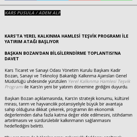
KARS PUSULA / ADEM ALP
KARS’TA YEREL KALKINMA HAMLESİ TEŞVİK PROGRAMI İLE
Haberin Doğru Adresi.
YATIRIM ATAĞI BAŞLIYOR
BAŞKAN BOZAN’DAN BİLGİLERNDİRME TOPLANTISI’NA
DAVET
Kars Ticaret ve Sanayi Odası Yönetim Kurulu Başkanı Kadir
Bozan, Sanayi ve Teknoloji Bakanlığı Kalkınma Ajansları Genel
Müdürlüğü uhdesinde yürütülen
Yerel Kalkınma Hamlesi Teşvik
Programı
ile Kars’ın yeni bir yatırım dönemine girdiğini duyurdu.
Başkan Bozan açıklamasında, Kars’ın stratejik konumu, kültürel
mirası, tarım ve hayvancılık potansiyeliyle büyük bir avantaja
sahip olduğuna dikkat çekerek, programın ilin ekonomik
değerlerinden daha fazla katma değer elde edilmesini, istihdamın
artırılmasını ve sürdürülebilir kalkınmanın sağlanmasını
hedeflediğini belirtti.