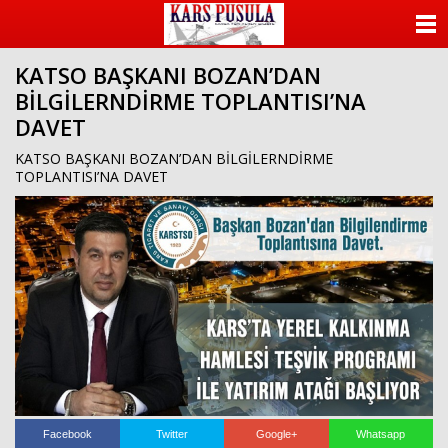
ANASAYFA
KATSO BAŞKANI BOZAN’DAN
KATEGORİLER
BİLGİLERNDİRME TOPLANTISI’NA
DAVET
YAZARLAR
KATSO BAŞKANI BOZAN’DAN BİLGİLERNDİRME
ANKETLER
TOPLANTISI’NA DAVET
FOTO GALERİ
VİDEO GALERİ
KÜNYE
İLETİŞİM
Facebook
Twitter
Google+
Whatsapp