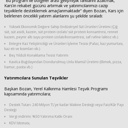
“Bu program ile bölgeler arası gelişmişlik farklarını azaltmak,
Kars’ın rekabet gücünü artırmak ve yatırımcılarımızı cazip
teşviklerle desteklemek amaçlanmaktadır” diyen Bozan, Kars için
belirlenen öncelikli yatırım alanlarını şu şekilde sıraladı:
Yüksek Ekonomik Değere Sahip Endüstriyel Süt Ürünleri Üretimi (Çiğ
süt, süt asidi, kazein, süt protein izolatı/ süt protein konsantresi, rennet
kazein, peynir altı suyu protein izolatı/konsantresi, saf rafine laktoz vb.)
Entegre Kaz Yetiştiriciliği ve Ürünleri İşleme Tesisi (Palaz, kaz yumurtası,
kaz eti ve kısımları vb.)
Beş Yıldızlı Konaklama Tesisi Yatırımı
Kavılca Buğdayından Dondurulmuş Unlu Mamül Üretimi (Ekmek, pizza,
hamur, pasta vb.)
Yatırımcılara Sunulan Teşvikler
Başkan Bozan, Yerel Kalkınma Hamlesi Teşvik Programı
kapsamında yatırımcılara;
Destek Tutarı: 240 Milyon TL’ye kadar Makine Desteği veya Faiz/Kâr Payı
Desteği
Vergi indirimi: %50 Yatırıma Katkı Oranı
KDV İstisnası,