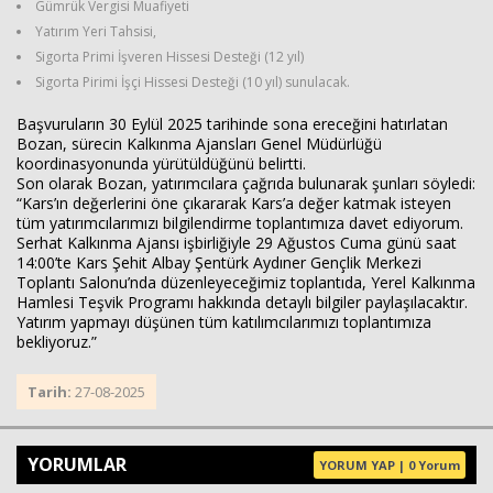
Gümrük Vergisi Muafiyeti
Yatırım Yeri Tahsisi,
Sigorta Primi İşveren Hissesi Desteği (12 yıl)
Sigorta Pirimi İşçi Hissesi Desteği (10 yıl) sunulacak.
Başvuruların 30 Eylül 2025 tarihinde sona ereceğini hatırlatan
Bozan, sürecin Kalkınma Ajansları Genel Müdürlüğü
koordinasyonunda yürütüldüğünü belirtti.
Son olarak Bozan, yatırımcılara çağrıda bulunarak şunları söyledi:
“Kars’ın değerlerini öne çıkararak Kars’a değer katmak isteyen
tüm yatırımcılarımızı bilgilendirme toplantımıza davet ediyorum.
Serhat Kalkınma Ajansı işbirliğiyle 29 Ağustos Cuma günü saat
14:00’te Kars Şehit Albay Şentürk Aydıner Gençlik Merkezi
Toplantı Salonu’nda düzenleyeceğimiz toplantıda, Yerel Kalkınma
Hamlesi Teşvik Programı hakkında detaylı bilgiler paylaşılacaktır.
Yatırım yapmayı düşünen tüm katılımcılarımızı toplantımıza
bekliyoruz.”
Tarih:
27-08-2025
YORUMLAR
YORUM YAP | 0 Yorum