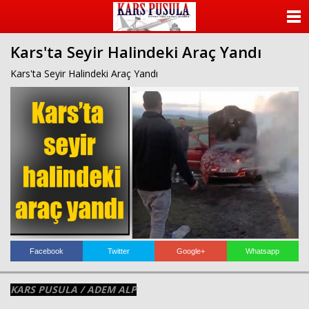
ANASAYFA
Kars'ta Seyir Halindeki Araç Yandı
KATEGORİLER
Kars'ta Seyir Halindeki Araç Yandı
YAZARLAR
ANKETLER
FOTO GALERİ
VİDEO GALERİ
KÜNYE
Facebook
Twitter
Google+
Whatsapp
İLETİŞİM
KARS PUSULA / ADEM ALP