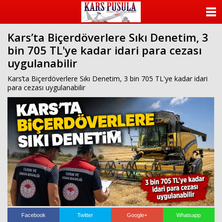
ANASAYFA
Kars’ta Biçerdöverlere Sıkı Denetim, 3
KATEGORİLER
bin 705 TL'ye kadar idari para cezası
uygulanabilir
YAZARLAR
Kars’ta Biçerdöverlere Sıkı Denetim, 3 bin 705 TL'ye kadar idari
ANKETLER
para cezası uygulanabilir
FOTO GALERİ
VİDEO GALERİ
KÜNYE
İLETİŞİM
Facebook
Twitter
Google+
Whatsapp