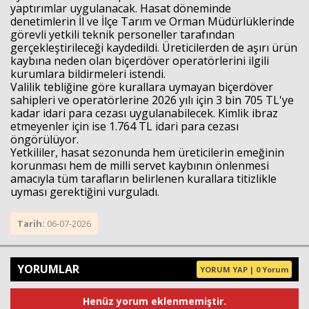
yaptırımlar uygulanacak. Hasat döneminde
denetimlerin İl ve İlçe Tarım ve Orman Müdürlüklerinde
görevli yetkili teknik personeller tarafından
gerçekleştirileceği kaydedildi. Üreticilerden de aşırı ürün
kaybına neden olan biçerdöver operatörlerini ilgili
kurumlara bildirmeleri istendi.
Valilik tebliğine göre kurallara uymayan biçerdöver
sahipleri ve operatörlerine 2026 yılı için 3 bin 705 TL'ye
kadar idari para cezası uygulanabilecek. Kimlik ibraz
etmeyenler için ise 1.764 TL idari para cezası
öngörülüyor.
Yetkililer, hasat sezonunda hem üreticilerin emeğinin
korunması hem de milli servet kaybının önlenmesi
amacıyla tüm tarafların belirlenen kurallara titizlikle
uyması gerektiğini vurguladı.
Tarih:
06-07-2026
YORUMLAR
YORUM YAP | 0 Yorum
Henüz yorum eklenmemiştir.