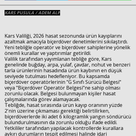
KARS PUSULA / ADEM ALP
Kars Valiliği, 2026 hasat sezonunda ürün kayıplarını
Haberin Doğru Adresi.
azaltmak amacıyla biçerdöver denetimlerini sıkılaştırdı.
Yeni tebliğle operatör ve biçerdöver sahiplerine yönelik
önemli kurallar ve yaptırımlar getirildi.
Valilik tarafından yayımlanan tebliğe göre, Kars
genelinde buğday, arpa, yulaf, çavdar, nohut ve benzeri
tarla ürünlerinin hasadında ürün kaybının en düşük
seviyede tutulması hedefleniyor. Bu kapsamda
biçerdöver operatörlerinin "G Sınıfı Sürücü Belgesi"
veya "Biçerdöver Operatör Belgesi"ne sahip olması
zorunlu olacak. Belgesi bulunmayan kişiler hasat
çalışmalarında görev alamayacak.
Tebliğde, hasat sırasında ürün kayıp oranının yüzde
2'nin üzerine çıkmaması gerektiği belirtilirken,
biçerdöverlerde iki adet 6 kilogramlık yangın söndürücü
bulundurulmasının da zorunlu olduğu ifade edildi.
Yetkililer tarafından yapılacak kontrollerde kurallara
aykırı durumların tespit edilmesi halinde idari