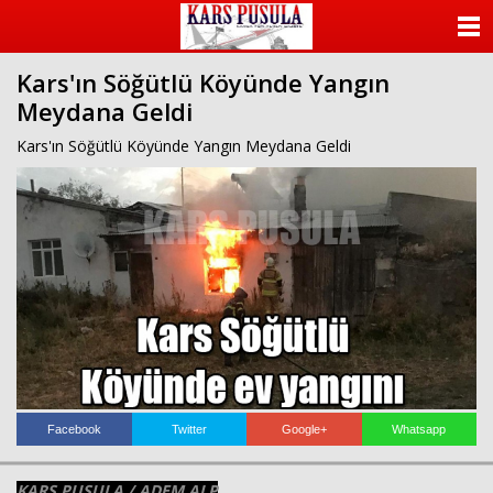
ANASAYFA
Kars'ın Söğütlü Köyünde Yangın
KATEGORİLER
Meydana Geldi
YAZARLAR
Kars'ın Söğütlü Köyünde Yangın Meydana Geldi
ANKETLER
FOTO GALERİ
VİDEO GALERİ
KÜNYE
İLETİŞİM
Facebook
Twitter
Google+
Whatsapp
KARS PUSULA / ADEM ALP