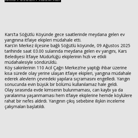
Kars’ta Söğütlü Köyünde gece saatlerinde meydana gelen ev
Haberin Doğru Adresi.
yangınına itfaiye ekipleri müdahale etti.
Kars’ın Merkez ilçesine bağlı Söğütlü köyünde, 09 Ağustos 2025
tarihinde saat 03.00 sularında meydana gelen ev yangını, Kars
Belediyesi İtfaiye Müdürlüğü ekiplerinin hızlı ve etkili
müdahalesiyle söndürüldü.
Köy sakinlerinin 110 Acil Çağrı Merkezi’ne yaptığı ihbar üzerine
kısa sürede olay yerine ulaşan itfaiye ekipleri, yangına müdahale
ederek alevlerin çevredeki yapılara sıçramasını engelledi. Yangın
sonucunda evin büyük bir bölümü kullanılamaz hale geldi.
Olay sırasında evde kimsenin bulunmaması, can kaybı ya da
yaralanma yaşanmaması hem itfaiye ekiplerine hemde köylülere
rahat bir nefes aldırdı. Yangının çıkış sebebine ilişkin inceleme
çalışmaları başlatıldı.