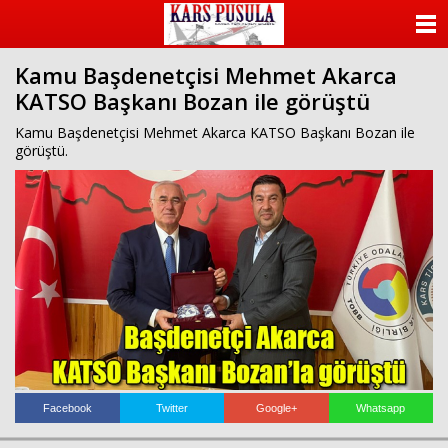
ANASAYFA
Kamu Başdenetçisi Mehmet Akarca
KATEGORİLER
KATSO Başkanı Bozan ile görüştü
YAZARLAR
Kamu Başdenetçisi Mehmet Akarca KATSO Başkanı Bozan ile
görüştü.
ANKETLER
FOTO GALERİ
VİDEO GALERİ
KÜNYE
İLETİŞİM
Facebook
Twitter
Google+
Whatsapp