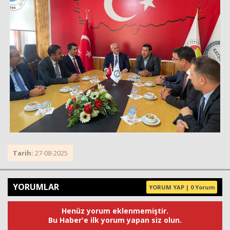
Tarih:
27-08-2025
YORUMLAR
YORUM YAP | 0 Yorum
Henüz yorum eklenmemiştir.
Bu Haber'e ilk yorum yapan siz olun.