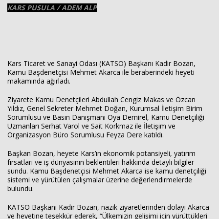
KARS PUSULA / ADEM ALP
Haberin Doğru Adresi.
Kars Ticaret ve Sanayi Odası (KATSO) Başkanı Kadir Bozan,
Kamu Başdenetçisi Mehmet Akarca ile beraberindeki heyeti
makamında ağırladı.
Ziyarete Kamu Denetçileri Abdullah Cengiz Makas ve Özcan
Yıldız, Genel Sekreter Mehmet Doğan, Kurumsal İletişim Birim
Sorumlusu ve Basın Danışmanı Oya Demirel, Kamu Denetçiliği
Uzmanları Serhat Varol ve Sait Korkmaz ile İletişim ve
Organizasyon Büro Sorumlusu Feyza Dere katıldı.
Başkan Bozan, heyete Kars’ın ekonomik potansiyeli, yatırım
fırsatları ve iş dünyasının beklentileri hakkında detaylı bilgiler
sundu. Kamu Başdenetçisi Mehmet Akarca ise kamu denetçiliği
sistemi ve yürütülen çalışmalar üzerine değerlendirmelerde
bulundu.
KATSO Başkanı Kadir Bozan, nazik ziyaretlerinden dolayı Akarca
ve heyetine teşekkür ederek, “Ülkemizin gelişimi için yürüttükleri