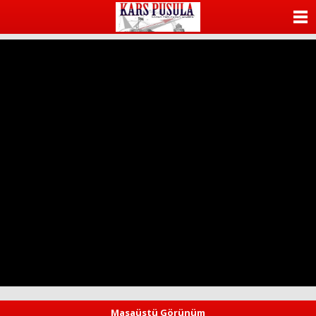
ANASAYFA
KATEGORİLER
YAZARLAR
ANKETLER
FOTO GALERİ
VİDEO GALERİ
KÜNYE
İLETİŞİM
Masaüstü Görünüm