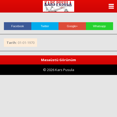
ANASAYFA
KATEGORİLER
Facebook
Twitter
Google+
Whatsapp
YAZARLAR
Tarih:
01-01-1970
ANKETLER
FOTO GALERİ
Masaüstü Görünüm
© 2026 Kars Pusula
VİDEO GALERİ
KÜNYE
İLETİŞİM