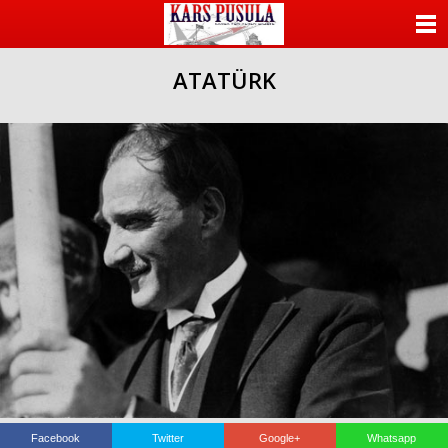
ANASAYFA
ATATÜRK
KATEGORİLER
YAZARLAR
ANKETLER
FOTO GALERİ
VİDEO GALERİ
KÜNYE
İLETİŞİM
Facebook
Twitter
Google+
Whatsapp