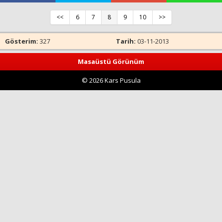
<<
6
7
8
9
10
>>
Haberin Doğru Adresi.
Gösterim:
327
Tarih:
03-11-2013
Masaüstü Görünüm
© 2026 Kars Pusula