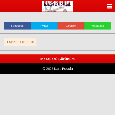
ANASAYFA
KATEGORİLER
Facebook
Twitter
Google+
Whatsapp
YAZARLAR
Tarih:
01-01-1970
ANKETLER
FOTO GALERİ
Masaüstü Görünüm
© 2026 Kars Pusula
VİDEO GALERİ
KÜNYE
İLETİŞİM