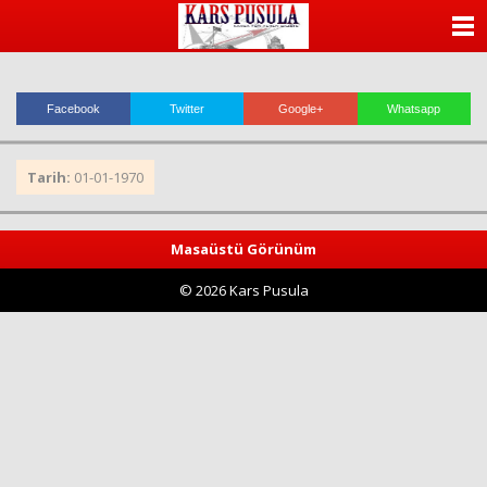
ANASAYFA
KATEGORİLER
Facebook
Twitter
Google+
Whatsapp
YAZARLAR
Tarih:
01-01-1970
ANKETLER
FOTO GALERİ
Masaüstü Görünüm
© 2026 Kars Pusula
VİDEO GALERİ
KÜNYE
İLETİŞİM