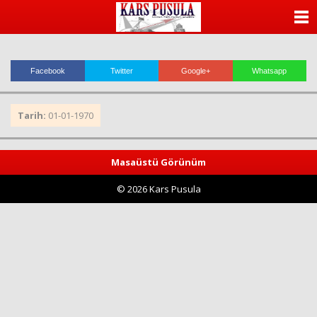
ANASAYFA
KATEGORİLER
Facebook
Twitter
Google+
Whatsapp
YAZARLAR
Tarih:
01-01-1970
ANKETLER
FOTO GALERİ
Masaüstü Görünüm
© 2026 Kars Pusula
VİDEO GALERİ
KÜNYE
İLETİŞİM