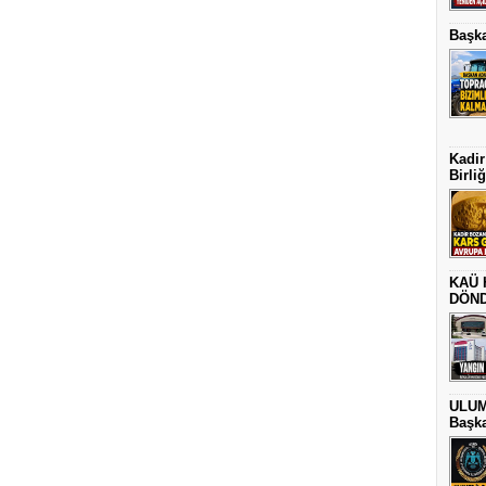
Başka
Kadir
Birli
KAÜ 
DÖN
ULUME
Başka