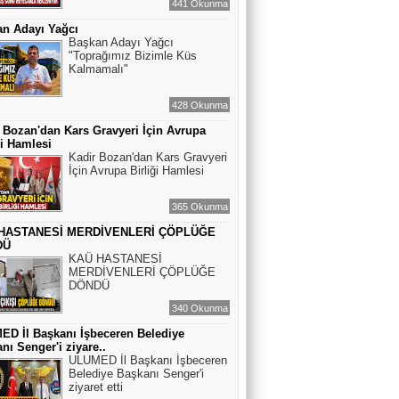
441 Okunma
n Adayı Yağcı
Başkan Adayı Yağcı
"Toprağımız Bizimle Küs
Kalmamalı"
428 Okunma
 Bozan'dan Kars Gravyeri İçin Avrupa
ği Hamlesi
Kadir Bozan'dan Kars Gravyeri
İçin Avrupa Birliği Hamlesi
365 Okunma
HASTANESİ MERDİVENLERİ ÇÖPLÜĞE
DÜ
KAÜ HASTANESİ
MERDİVENLERİ ÇÖPLÜĞE
DÖNDÜ
340 Okunma
D İl Başkanı İşbeceren Belediye
nı Senger'i ziyare..
ULUMED İl Başkanı İşbeceren
Belediye Başkanı Senger'i
ziyaret etti