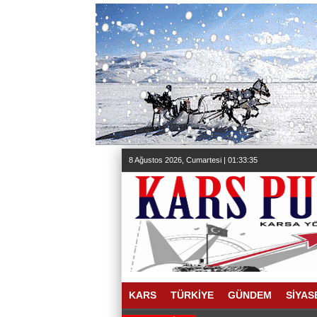
8 Ağustos 2026, Cumartesi | 01:33:36
KARS
TÜRKİYE
GÜNDEM
SİYAS
22:02 |
KAÜ HASTANES