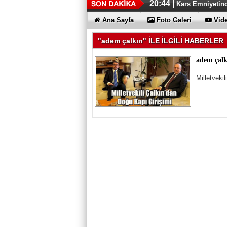
20:44 |
Kars Emniyetinde
20:37 |
Milletvekili Ade
Ana Sayfa
Foto Galeri
Vide
"adem çalkın" İLE İLGİLİ HABERLER
adem çalk
Milletveki