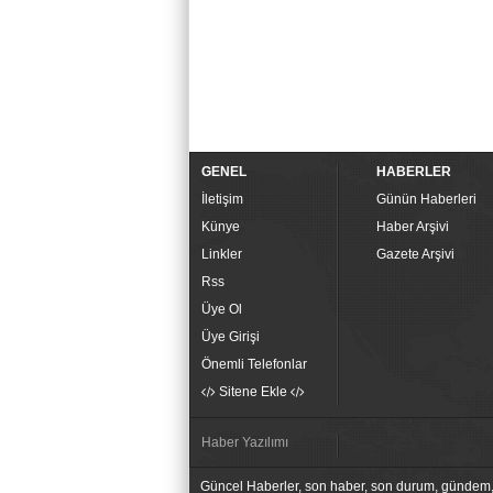
GENEL
HABERLER
İletişim
Günün Haberleri
Künye
Haber Arşivi
Linkler
Gazete Arşivi
Rss
Üye Ol
Üye Girişi
Önemli Telefonlar
Sitene Ekle
Haber Yazılımı
Güncel Haberler, son haber, son durum, gündem, kar