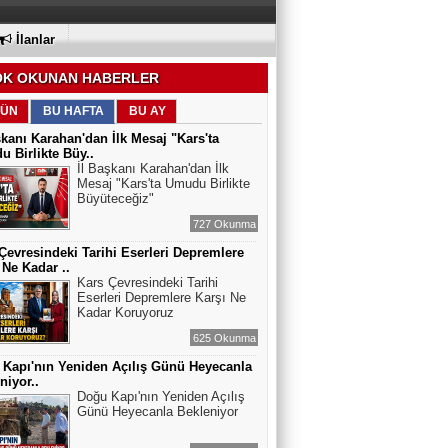
İlanlar
K OKUNAN HABERLER
ÜN
BU HAFTA
BU AY
şkanı Karahan'dan İlk Mesaj "Kars'ta
 Birlikte Büy..
İl Başkanı Karahan'dan İlk
Mesaj "Kars'ta Umudu Birlikte
Büyüteceğiz"
727 Okunma
Çevresindeki Tarihi Eserleri Depremlere
 Ne Kadar ..
Kars Çevresindeki Tarihi
Eserleri Depremlere Karşı Ne
Kadar Koruyoruz
625 Okunma
Kapı'nın Yeniden Açılış Günü Heyecanla
niyor..
Doğu Kapı'nın Yeniden Açılış
Günü Heyecanla Bekleniyor