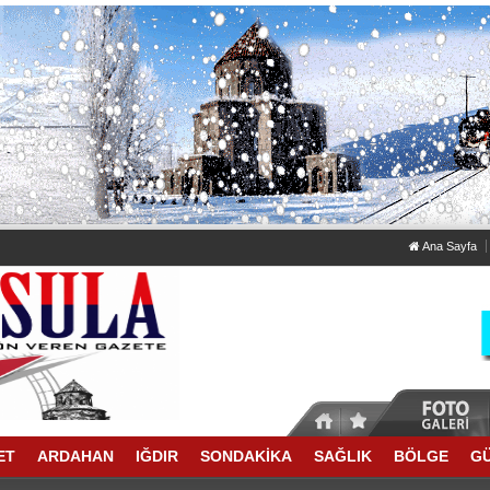
Ana Sayfa
ET
ARDAHAN
IĞDIR
SONDAKİKA
SAĞLIK
BÖLGE
G
İ MERDİVENLERİ ÇÖPLÜĞE DÖNDÜ