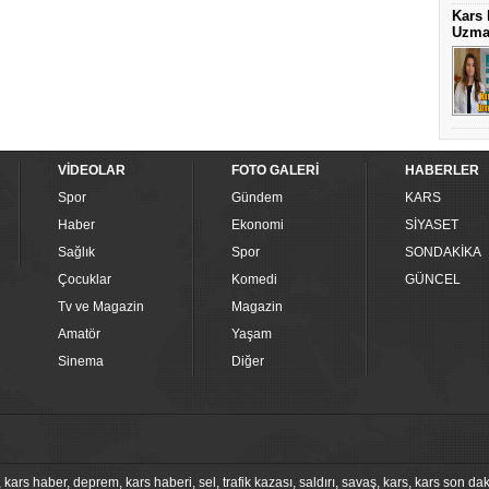
Kars 
Uzma
VİDEOLAR
FOTO GALERİ
HABERLER
Spor
Gündem
KARS
Haber
Ekonomi
SİYASET
Sağlık
Spor
SONDAKİKA
Çocuklar
Komedi
GÜNCEL
Tv ve Magazin
Magazin
Amatör
Yaşam
Sinema
Diğer
s haber, deprem, kars haberi, sel, trafik kazası, saldırı, savaş, kars, kars son dak