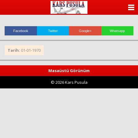
ANASAYFA
KATEGORİLER
Facebook
Twitter
Google+
Whatsapp
YAZARLAR
Tarih:
01-01-1970
ANKETLER
FOTO GALERİ
Masaüstü Görünüm
© 2026 Kars Pusula
VİDEO GALERİ
KÜNYE
İLETİŞİM