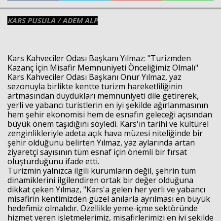
KARS PUSULA / ADEM ALP
Kars Kahveciler Odası Başkanı Yılmaz: "Turizmden
Haberin Doğru Adresi.
Kazanç İçin Misafir Memnuniyeti Önceliğimiz Olmalı"
Kars Kahveciler Odası Başkanı Onur Yılmaz, yaz
sezonuyla birlikte kentte turizm hareketliliğinin
artmasından duydukları memnuniyeti dile getirerek,
yerli ve yabancı turistlerin en iyi şekilde ağırlanmasının
hem şehir ekonomisi hem de esnafın geleceği açısından
büyük önem taşıdığını söyledi. Kars'ın tarihi ve kültürel
zenginlikleriyle adeta açık hava müzesi niteliğinde bir
şehir olduğunu belirten Yılmaz, yaz aylarında artan
ziyaretçi sayısının tüm esnaf için önemli bir fırsat
oluşturduğunu ifade etti.
Turizmin yalnızca ilgili kurumların değil, şehrin tüm
dinamiklerini ilgilendiren ortak bir değer olduğuna
dikkat çeken Yılmaz, "Kars'a gelen her yerli ve yabancı
misafirin kentimizden güzel anılarla ayrılması en büyük
hedefimiz olmalıdır. Özellikle yeme-içme sektöründe
hizmet veren işletmelerimiz, misafirlerimizi en iyi şekilde