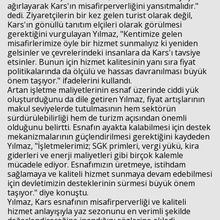
ağırlayarak Kars'ın misafirperverliğini yansıtmalıdır."
dedi. Ziyaretçilerin bir kez gelen turist olarak değil,
Kars'ın gönüllü tanıtım elçileri olarak görülmesi
gerektiğini vurgulayan Yılmaz, "Kentimize gelen
misafirlerimize öyle bir hizmet sunmalıyız ki yeniden
gelsinler ve çevrelerindeki insanlara da Kars'ı tavsiye
etsinler. Bunun için hizmet kalitesinin yanı sıra fiyat
politikalarında da ölçülü ve hassas davranılması büyük
önem taşıyor." ifadelerini kullandı.
Artan işletme maliyetlerinin esnaf üzerinde ciddi yük
oluşturduğunu da dile getiren Yılmaz, fiyat artışlarının
makul seviyelerde tutulmasının hem sektörün
sürdürülebilirliği hem de turizm açısından önemli
olduğunu belirtti. Esnafın ayakta kalabilmesi için destek
mekanizmalarının güçlendirilmesi gerektiğini kaydeden
Yılmaz, "İşletmelerimiz; SGK primleri, vergi yükü, kira
giderleri ve enerji maliyetleri gibi birçok kalemle
mücadele ediyor. Esnafımızın üretmeye, istihdam
sağlamaya ve kaliteli hizmet sunmaya devam edebilmesi
için devletimizin desteklerinin sürmesi büyük önem
taşıyor." diye konuştu.
Yılmaz, Kars esnafının misafirperverliği ve kaliteli
hizmet anlayışıyla yaz sezonunu en verimli şekilde