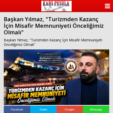
ANASAYFA
Başkan Yılmaz, "Turizmden Kazanç
KATEGORİLER
İçin Misafir Memnuniyeti Önceliğimiz
Olmalı"
YAZARLAR
Başkan Yılmaz, "Turizmden Kazanç İçin Misafir Memnuniyeti
ANKETLER
Önceliğimiz Olmalı"
FOTO GALERİ
VİDEO GALERİ
KÜNYE
İLETİŞİM
Facebook
Twitter
Google+
Whatsapp